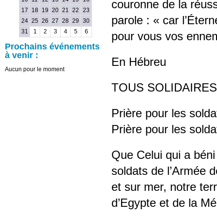
couronne de la réussi
17
18
19
20
21
22
23
parole : « car l’Éte
24
25
26
27
28
29
30
31
1
2
3
4
5
6
pour vous vos ennemi
Prochains événements
à venir :
En Hébreu
Aucun pour le moment
TOUS SOLIDAIRES
Prière pour les solda
Prière pour les solda
Que Celui qui a béni
soldats de l’Armée de
et sur mer, notre ter
d’Egypte et de la Mé