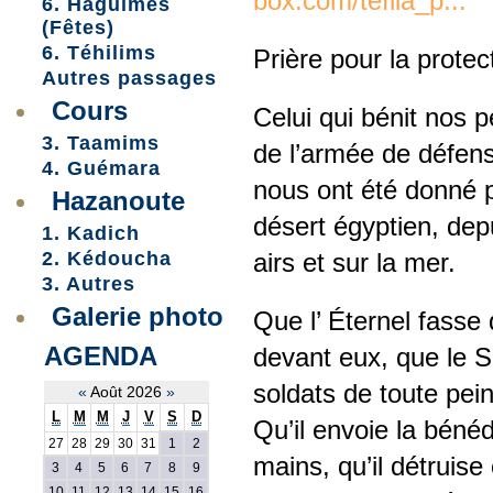
box.com/tefila_p...
6. Haguimes
(Fêtes)
6. Téhilims
Prière pour la prote
Autres passages
Cours
Celui qui bénit nos 
3. Taamims
de l’armée de défense
4. Guémara
nous ont été donné p
Hazanoute
désert égyptien, depu
1. Kadich
airs et sur la mer.
2. Kédoucha
3. Autres
Galerie photo
Que l’ Éternel fasse
AGENDA
devant eux, que le Sa
soldats de toute pein
«
Août 2026
»
L
M
M
J
V
S
D
Qu’il envoie la bénéd
27
28
29
30
31
1
2
mains, qu’il détruise
3
4
5
6
7
8
9
10
11
12
13
14
15
16