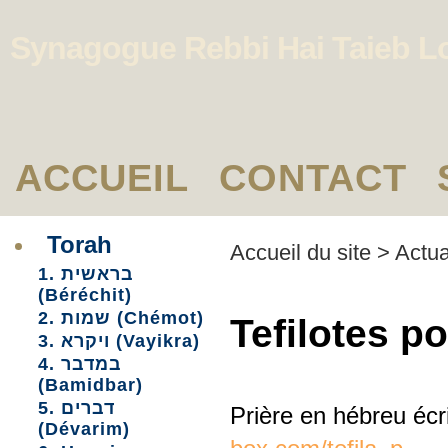
Synagogue Rebbi Hai Taieb L
ACCUEIL
CONTACT
Torah
Accueil du site
>
Actua
1. בראשית
(Béréchit)
2. שמות (Chémot)
Tefilotes p
3. ויקרא (Vayikra)
4. במדבר
(Bamidbar)
5. דברים
Prière en hébreu écr
(Dévarim)