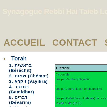
Synagogue Rebbi Hai Taieb L
ACCUEIL
CONTACT
Torah
1. בראשית
1. Richone
(Béréchit)
Disponible
2. שמות (Chémot)
Lue par Zacchary Sayada
3. ויקרא (Vayikra)
--
4. במדבר
Lue par Jonas Halfon (de Marseille)
(Bamidbar)
--
5. דברים
Lue par Ouled Bayout (élèves) de la s
(Dévarim)
Taieb Lo Met (5775)