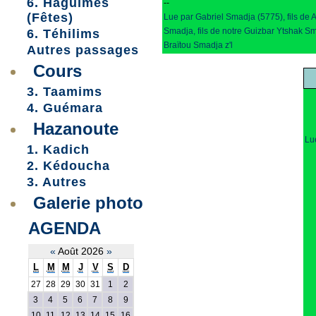
6. Haguimes
--
(Fêtes)
Lue par Gabriel Smadja (5775), fils de
Smadja, fils de notre Guizbar Ytshak Sm
6. Téhilims
Braïtou Smadja z'l
Autres passages
Cours
3. Taamims
4. Guémara
Hazanoute
Lu
1. Kadich
2. Kédoucha
3. Autres
Galerie photo
AGENDA
«
Août 2026
»
L
M
M
J
V
S
D
27
28
29
30
31
1
2
3
4
5
6
7
8
9
10
11
12
13
14
15
16