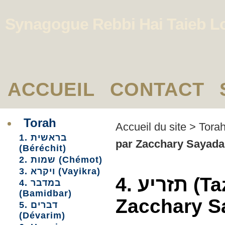
Synagogue Rebbi Hai Taieb L
ACCUEIL
CONTACT
Torah
Accueil du site
>
Tora
1. בראשית
par Zacchary Sayada
(Béréchit)
2. שמות (Chémot)
3. ויקרא (Vayikra)
4. תזריע (Tazria) - Chichi de Tazria, par
4. במדבר
(Bamidbar)
Zacchary S
5. דברים
(Dévarim)