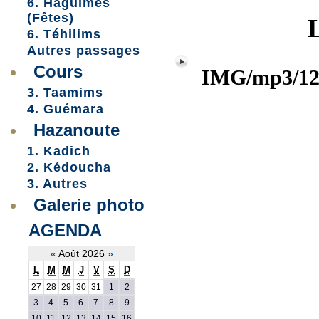
6. Haguimes
(Fêtes)
6. Téhilims
Autres passages
Cours
IMG/mp3/12
3. Taamims
4. Guémara
Hazanoute
1. Kadich
2. Kédoucha
3. Autres
Galerie photo
AGENDA
«
Août 2026
»
L
M
M
J
V
S
D
27
28
29
30
31
1
2
3
4
5
6
7
8
9
10
11
12
13
14
15
16