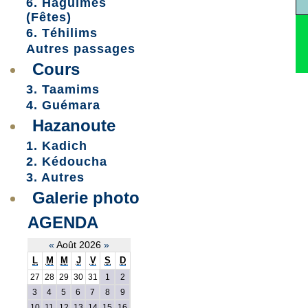
6. Haguimes
(Fêtes)
6. Téhilims
Autres passages
Cours
3. Taamims
4. Guémara
Hazanoute
1. Kadich
2. Kédoucha
3. Autres
Galerie photo
AGENDA
«
Août 2026
»
L
M
M
J
V
S
D
27
28
29
30
31
1
2
3
4
5
6
7
8
9
10
11
12
13
14
15
16