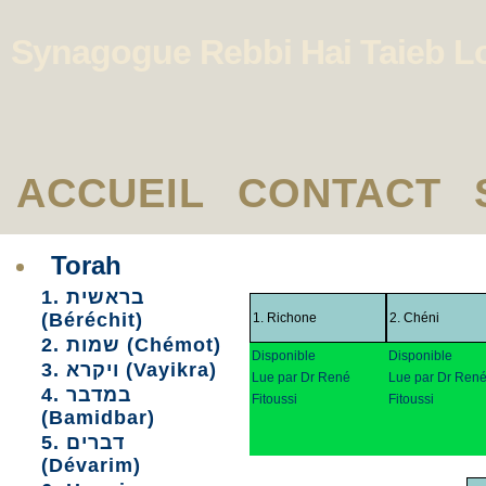
Synagogue Rebbi Hai Taieb L
ACCUEIL
CONTACT
Torah
1. בראשית
(Béréchit)
1. Richone
2. Chéni
2. שמות (Chémot)
Disponible
Disponible
3. ויקרא (Vayikra)
Lue par Dr René
Lue par Dr Ren
4. במדבר
Fitoussi
Fitoussi
(Bamidbar)
5. דברים
(Dévarim)