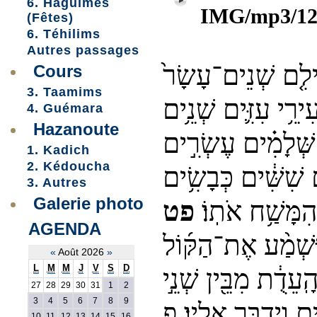
6. Haguimes
IMG/mp3/12
(Fêtes)
6. Téhilims
Autres passages
ילִ֤ם שְׁנֵים־עָשָׂר֙
Cours
3. Taamims
ִירֵ֥י עִזִּ֛ים שְׁנֵ֥ים
4. Guémara
Hazanoute
שְּׁלָמִ֗ים עֶשְׂרִ֣ים
1. Kadich
2. Kédoucha
 שִׁשִּׁ֔ים כְּבָשִׂ֥ים
3. Autres
Galerie photo
 הִמָּשַׁ֥ח אֹתֽוֹ׃
פט
AGENDA
ִּשְׁמַ֨ע אֶת־הַקּ֜וֹל
«
Août 2026
»
L
M
M
J
V
S
D
ֽעֵדֻ֔ת מִבֵּ֖ין שְׁנֵ֣י
27
28
29
30
31
1
2
3
4
5
6
7
8
9
ים וַיְדַבֵּ֖ר אֵלָֽיו׃ פ
10
11
12
13
14
15
16